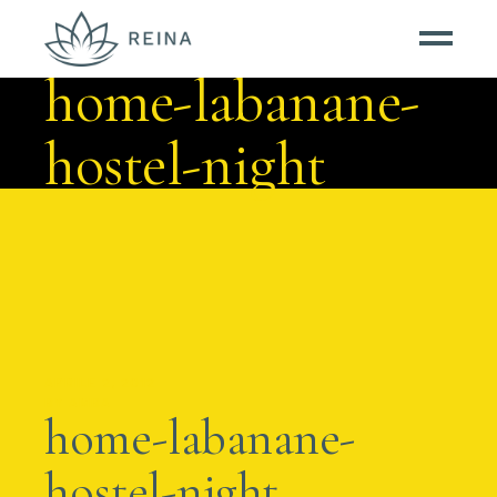
home-labanane-
hostel-night
APRILE 2, 2012
BY
AMBA
home-labanane-
hostel-night